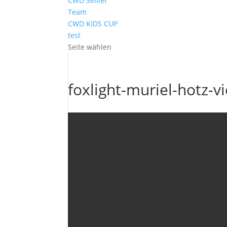
CWD Sellier
Team
CWD KIDS CUP
test
Seite wählen
foxlight-muriel-hotz-v